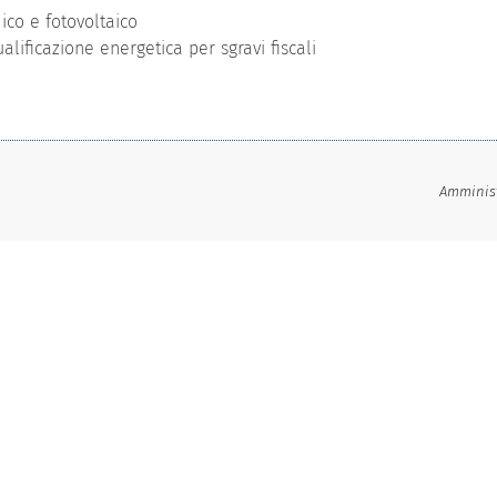
mico e fotovoltaico
ualificazione energetica per sgravi fiscali
Amminist