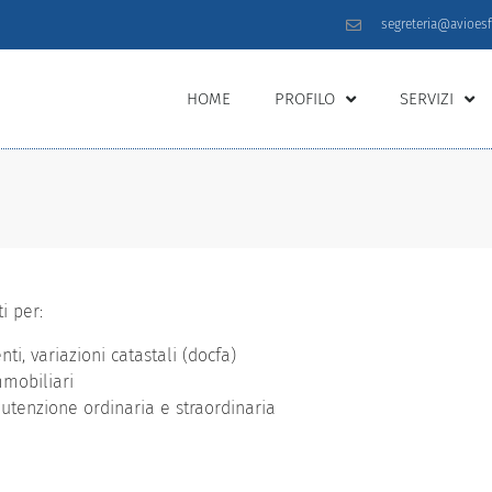
segreteria@avioesfo
HOME
PROFILO
SERVIZI
i per:
ti, variazioni catastali (docfa)
mmobiliari
utenzione ordinaria e straordinaria