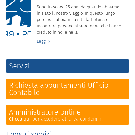
Sono trascorsi 25 anni da quando abbiamo
iniziato il nostro viaggio. In questo lungo
percorso, abbiamo avuto la fortuna di
incontrare persone straordinarie che hanno
creduto in noi e nella
Leggi »
Servizi
Richiesta appuntamenti Ufficio
Contabile
Amministratore online
Clicca qui
per accedere all’area condomini.
I nostri servizi